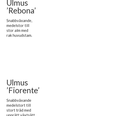
Ulmus
’Rebona’
Snabbväxande,
medelstor till
stor alm med
rak huvudstam.
Ulmus
’Fiorente’
Snabbväxande
medelstort till
stort träd med
upprätt växtsätt.