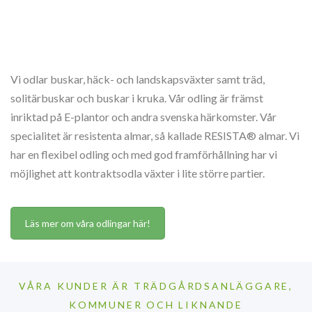
Vi odlar buskar, häck- och landskapsväxter samt träd,
solitärbuskar och buskar i kruka. Vår odling är främst
inriktad på E-plantor och andra svenska härkomster. Vår
specialitet är resistenta almar, så kallade RESISTA® almar. Vi
har en flexibel odling och med god framförhållning har vi
möjlighet att kontraktsodla växter i lite större partier.
Läs mer om våra odlingar här!
VÅRA KUNDER ÄR TRÄDGÅRDSANLÄGGARE,
KOMMUNER OCH LIKNANDE