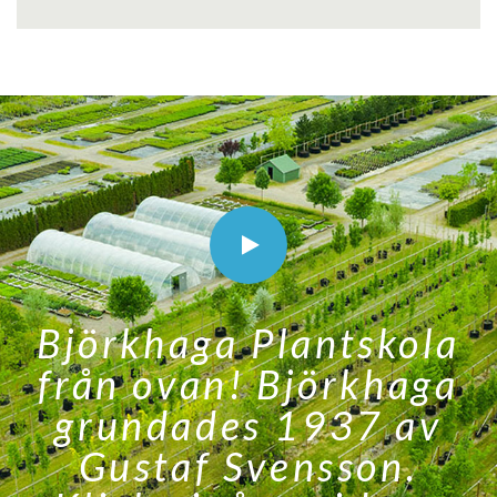
Björkhaga Plantskola
från ovan! Björkhaga
grundades 1937 av
Gustaf Svensson.